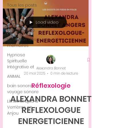
Tous les posts
Réflexologie
Load video
soins
énergétiques
Libération des
mémoires
Hypnose
Spirituelle
Intégrative et
Alexandra Bonnet
20 mai 2025
0 min de lecture
ANIMAL
Réflexologie
bain sonore,
voyage sonore
ALEXANDRA BONNET
Lithothérapie à
Verrières en
REFLEXOLOGUE
Anjou
ENERGETICIENNE