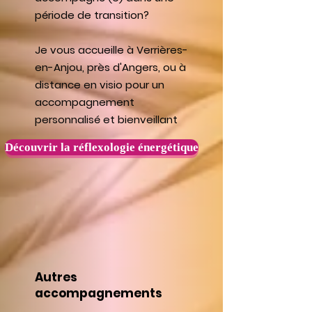
période de transition?
Je vous accueille à Verrières-
en-Anjou, près d'Angers, ou à
distance en visio pour un
accompagnement
personnalisé et bienveillant
Découvrir la réflexologie énergétique
Autres
accompagnements