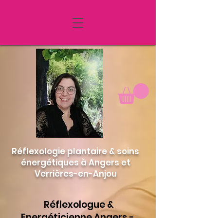
MENU
Réflexologie plantaire & soins
énergétiques à Angers et
Verrières-en-Anjou
Réflexologue &
Energéticienne Angers -