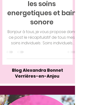
akashiques,
hypnose spirituelle,
les soins
energetiques et bain
sonore
Bonjour à tous, je vous propose dans
ce post le récapitulatif de tous mes
soins individuels : Soins individuels
ANGERS Reflexologie-energetique,
memoires akashiques, hypnose soins
individuels Alexandra Bonnet
Réflexologie plantaire et palmaire
Blog Alexandra Bonnet
simple : Aide à l'auto guérison du
Verrières-en-Anjou
corps et de retrouver son équilibre,
d'éliminer les toxines, libère du stress
et de ressentir une grande détente.