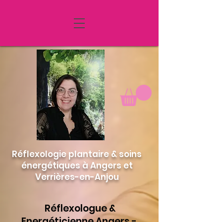
MENU
Réflexologie plantaire & soins
énergétiques à Angers et
Verrières-en-Anjou
Réflexologue &
Energéticienne Angers -