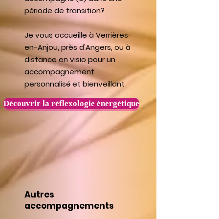
période de transition?
Je vous accueille à Verrières-
en-Anjou, près d'Angers, ou à
distance en visio pour un
accompagnement
personnalisé et bienveillant
Découvrir la réflexologie énergétique
Autres
accompagnements