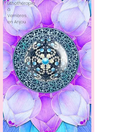
Lithothérapie
à
Verrières
en Anjou