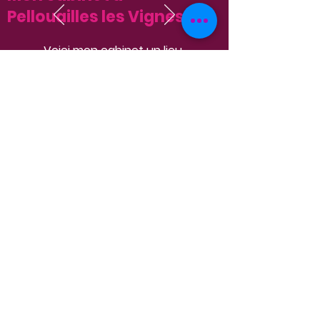
Mon cabinet à
Pellouailles les Vignes
Voici mon cabinet un lieu
chaleureux où vous y trouverez de
la bienveillance, de l'écoute et de
l'empathie ❤️Venez en toute
simplicité 🥰
Mon adresse
Vous voulez découvrir ce
que j'ai déjà réalisé ?
Abonnez-vous pour recevoir
des mises à jour directement