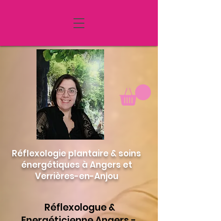
MENU
Réflexologie plantaire & soins
énergétiques à Angers et
Verrières-en-Anjou
Réflexologue &
Energéticienne Angers -