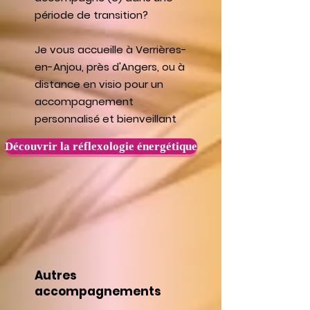
période de transition?
Je vous accueille à Verrières-
en-Anjou, près d'Angers, ou à
distance en visio pour un
accompagnement
personnalisé et bienveillant
Découvrir la réflexologie énergétique
Autres
accompagnements