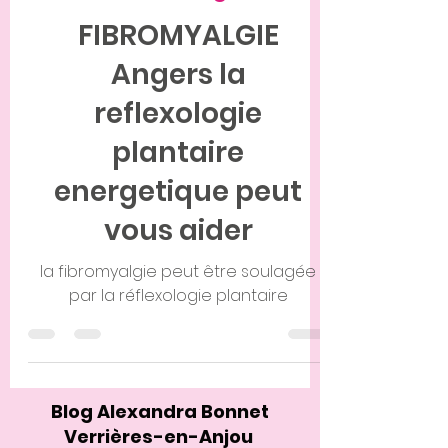
26 oct. 2023
2 min de lecture
Réflexologie
FIBROMYALGIE
Angers la
reflexologie
plantaire
energetique peut
vous aider
la fibromyalgie peut être soulagée
par la réflexologie plantaire