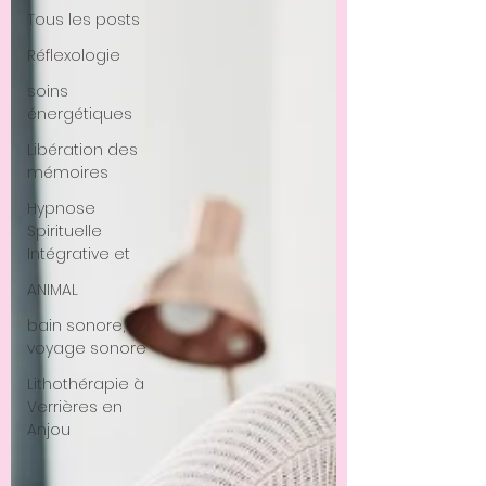
Tous les posts
Réflexologie
soins
énergétiques
Libération des
mémoires
Hypnose
Spirituelle
Intégrative et
ANIMAL
bain sonore,
voyage sonore
Lithothérapie à
Verrières en
Anjou