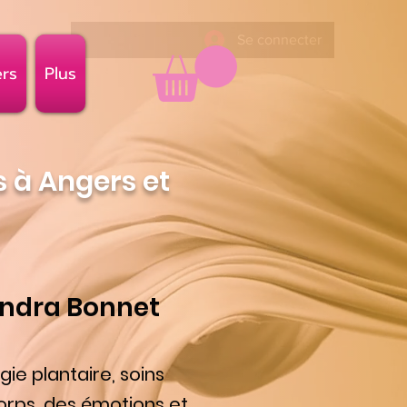
Se connecter
rs
Plus
s à Angers et
andra Bonnet
ie plantaire, soins
corps, des émotions et