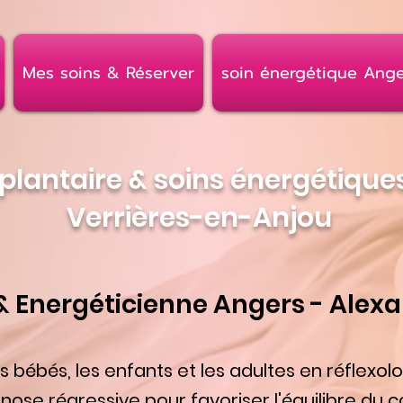
Mes soins & Réserver
soin énergétique Ange
 plantaire & soins énergétique
Verrières-en-Anjou
& Energéticienne Angers - Alex
bébés, les enfants et les adultes en réflexolog
ose régressive pour favoriser l'équilibre du 