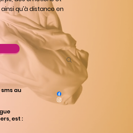
 ainsi qu'à distance en
/ sms au
ogue
rs, est :