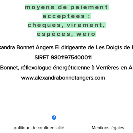
moyens de paiement
acceptées :
chèques, virement,
espèces, wero
andra Bonnet Angers EI dirigeante de Les Doigts de P
SIRET 98011975400011
ra Bonnet, réflexologue énergéticienne à Verrières-en-A
www.alexandrabonnetangers.com
politique de confidentialité
Mentions légales